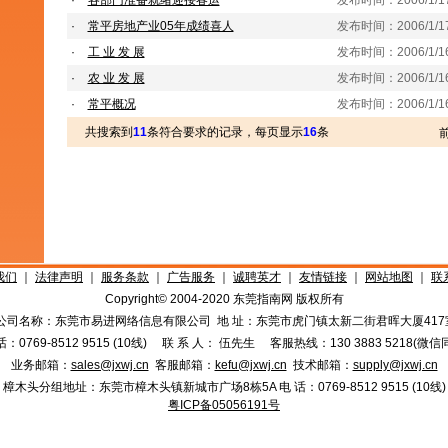
·
各部门准备就绪迎接春运
发布时间：2006/1/17 
·
常平房地产业05年成绩喜人
发布时间：2006/1/17 
·
工 业 发 展
发布时间：2006/1/16 
·
农 业 发 展
发布时间：2006/1/16 
·
常平概况
发布时间：2006/1/16 
共搜索到
11
条符合要求的记录，每页显示
16
条
我们
｜
法律声明
｜
服务条款
｜
广告服务
｜
诚聘英才
｜
友情链接
｜
网站地图
｜
联
Copyright© 2004-2020 东莞指南网 版权所有
公司名称：东莞市易进网络信息有限公司 地 址：东莞市虎门镇太新二街君晖大厦417
话：0769-8512 9515 (10线) 联 系 人： 伍先生 客服热线：130 3883 5218(微信
业务邮箱：
sales@jxwj.cn
客服邮箱：
kefu@jxwj.cn
技术邮箱：
supply@jxwj.cn
樟木头分组地址：东莞市樟木头镇新城市广场8栋5A 电 话：0769-8512 9515 (10线)
粤ICP备05056191号