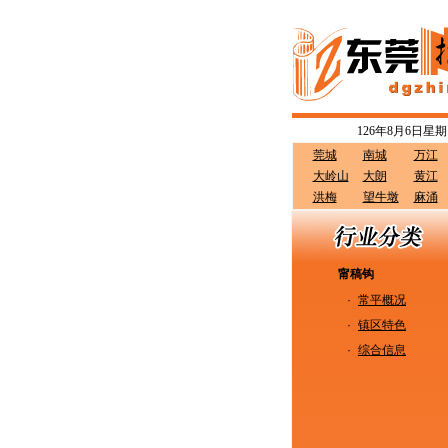
126年8月6日星期
莞城
南城
万江
大岭山
大朗
黄江
洪梅
望牛墩
麻涌
甯稿钩
·
常平概况
·
镇区特色
·
综合信息