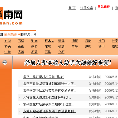
首 页
｜
注册会员
｜
｜
商
东莞指南网
四
提醒您：
中午好！吃过午饭，记得要午睡哦！
东城
石碣
谢岗
樟木头
清溪
塘厦
凤岗
虎门
长
桥头
茶山
寮步
东坑
横沥
常平
厚街
沙田
道
中堂
高埗
石龙
石排
企石
·
常平：横江厦村村民舞 “旱龙”
发布时间：2006/6/5 1
·
常平至香港货运直通列车预计年内正...
发布时间：2006/3/14 
·
常平交警中队加强节后春运交通巡查...
发布时间：2006/2/13 
·
元宵文化大巡游2月12日下午2点...
发布时间：2006/2/13 
·
常平文化广场荣获第二届市“十佳文...
发布时间：2006/1/17 
·
东莞东站电话订票取票工作进展顺利...
发布时间：2006/1/17 