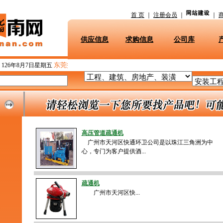
首 页
｜
注册会员
｜
｜
供应信息
求购信息
公司库
东莞指南网
26年8月7日星期五
提醒您：
凌晨好！请早点休息！
高压管道疏通机
广州市天河区快通环卫公司是以珠江三角洲为中
心，专门为客户提供酒...
疏通机
广州市天河区快...