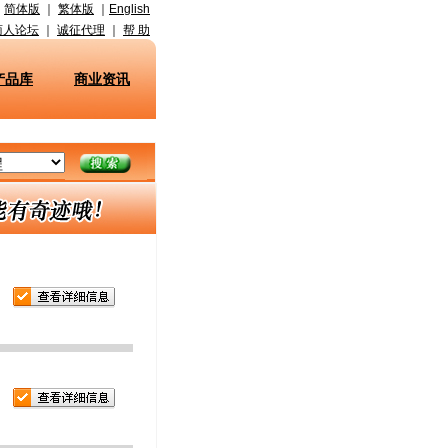
简体版
｜
繁体版
｜
English
商人论坛
｜
诚征代理
｜
帮 助
产品库
商业资讯