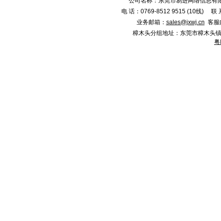
公司名称：东莞市易进网络信息有限
电 话：0769-8512 9515 (10线)
业务邮箱：
sales@jxwj.cn
客服
樟木头分组地址：东莞市樟木头镇新城市广
粤