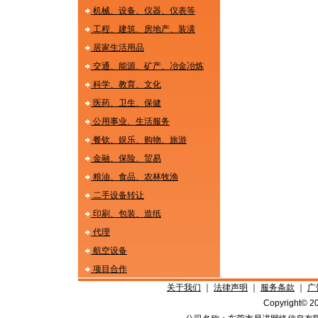
机械、设备、仪器、仪表等
工程、建筑、房地产、装潢
居家生活用品
交通、能源、矿产、冶金冶炼
科学、教育、文化
医药、卫生、保健
公用事业、生活服务
餐钦、娱乐、购物、旅游
金融、保险、贸易
粮油、食品、农林牧渔
二手设备转让
印刷、包装、造纸
代理
航空设备
项目合作
关于我们
｜
法律声明
｜
服务条款
｜
广
Copyright©