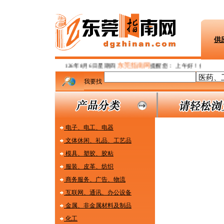
供
东莞指南网
126年8月6日星期四
提醒您：
上午好！健康生活每
我要找
电子、电工、电器
文体休闲、礼品、工艺品
模具、塑胶、胶粘
服装、皮革、纺织
商务服务、广告、物流
互联网、通讯、办公设备
金属、非金属材料及制品
化工