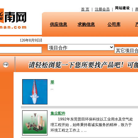
首 页
｜
注册会员
｜
｜
供应信息
求购信息
公司库
东莞指南网
126年8月9日星期日
提醒您：
上午好！健康生活每一天！
翠
...
集尘配件
1992年东莞普田环保科技以工业用水及空气处
理工程开始，始终秉持着诚实服务的精神，致力于
环境工程之工作上，...