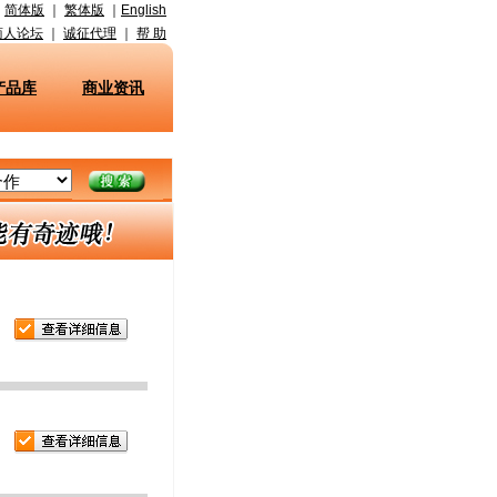
简体版
｜
繁体版
｜
English
商人论坛
｜
诚征代理
｜
帮 助
产品库
商业资讯