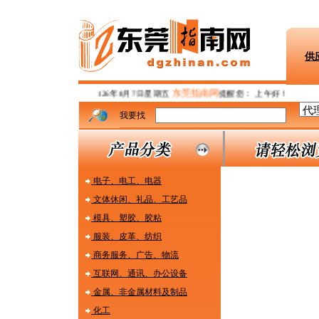
供
东莞指南网
126年8月7日星期五
提醒您：
上午好！健康生活
我要找
电子、电工、电器
文体休闲、礼品、工艺品
模具、塑胶、胶粘
服装、皮革、纺织
商务服务、广告、物流
互联网、通讯、办公设备
金属、非金属材料及制品
化工