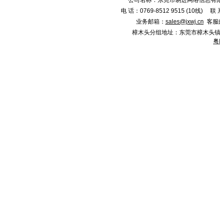
公司名称：东莞市易进网络信息有限
电 话：0769-8512 9515 (10线)
业务邮箱：
sales@jxwj.cn
客服
樟木头分组地址：东莞市樟木头镇新城市广
粤