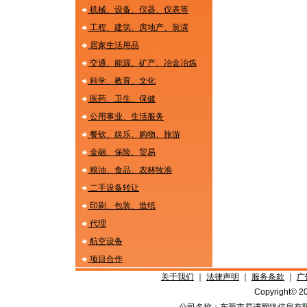
机械、设备、仪器、仪表等
工程、建筑、房地产、装潢
居家生活用品
交通、能源、矿产、冶金冶炼
科学、教育、文化
医药、卫生、保健
公用事业、生活服务
餐钦、娱乐、购物、旅游
金融、保险、贸易
粮油、食品、农林牧渔
二手设备转让
印刷、包装、造纸
代理
航空设备
项目合作
关于我们
｜
法律声明
｜
服务条款
｜
广
Copyright©