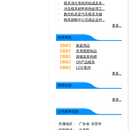
·
模具浇注系统的组成及各...
·
冲压模具材料和热处理工...
·
数控机床是汽车模具关键
·
模具国检中心完成企业对...
更多...
供求商机
【供应】
家庭用品
【供应】
常用塑胶制品
【供应】
按键及双色模
【供应】
OA产品模具
【供应】
LCD 配件
更多...
招聘信息
更多...
公司基本信息
所属地区：
广东省 东莞市